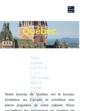
Québec
Prelia
Canada
S.E.N.C.R.
L, s.r.l
580 Grande
Allée E
Bureau
400,
Notre bureau de Québec est le bureau
Québec,
fondateur au Canada et constitue une
QC G1R
pierre angulaire de notre cabinet. Nous
2K2,
conseillons les entreprises en matière de