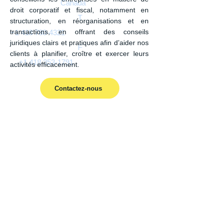
Canada
droit corporatif et fiscal, notamment en
T
structuration, en réorganisations et en
transactions, en offrant des conseils
+1 418 780-4321
juridiques clairs et pratiques afin d’aider nos
F
clients à planifier, croître et exercer leurs
+1 418 353-1791
activités efficacement.
Contactez-nous