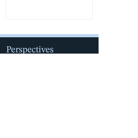
Perspectives
juridiques sans
frontières.
Inscrivez-vous à notre infolettre.
RESTEZ INFORMÉ
OUI, JE VEUX M'INSCRIRE À 
L'INFOLETTRE
*