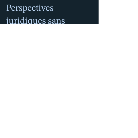
Perspectives
juridiques sans
frontières.
Inscrivez-vous à notre infolettre.
RESTEZ INFORMÉ
OUI, JE VEUX M'INSCRIRE À 
L'INFOLETTRE
*
Sondage sur l'état de l'IA
© Prelia 2026 - TOUS DROITS RÉSERVÉS |
Politique de
confidentialité