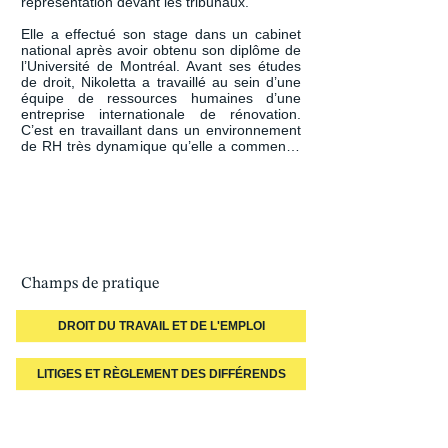
représentation devant les tribunaux.

Elle a effectué son stage dans un cabinet 
national après avoir obtenu son diplôme de 
l’Université de Montréal. Avant ses études 
de droit, Nikoletta a travaillé au sein d’une 
équipe de ressources humaines d’une 
entreprise internationale de rénovation. 
C’est en travaillant dans un environnement 
de RH très dynamique qu’elle a commencé 
à s’intéresser à entamer une carrière en 
droit. Elle est devenue curieuse de 
connaître la législation qui régit les 
politiques liées à l’emploi, les questions 
relatives aux droits de la personne et les 
relations de travail au Québec.
Champs de pratique
DROIT DU TRAVAIL ET DE L'EMPLOI
LITIGES ET RÈGLEMENT DES DIFFÉRENDS