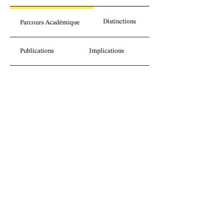
Distinctions
Parcours Académique
Publications
Implications
Perspectives
juridiques sans
frontières.
Inscrivez-vous à notre infolettre.