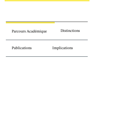
concilier études et loisirs. Durant son temps 
libre, il pratique le golf avec passion.
Distinctions
Parcours Académique
Publications
Implications