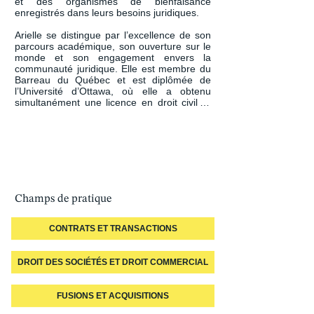
et des organismes de bienfaisance 
enregistrés dans leurs besoins juridiques.

Arielle se distingue par l’excellence de son 
parcours académique, son ouverture sur le 
monde et son engagement envers la 
communauté juridique. Elle est membre du 
Barreau du Québec et est diplômée de 
l’Université d’Ottawa, où elle a obtenu 
simultanément une licence en droit civil et 
un baccalauréat en sciences sociales 
spécialisé en développement international 
et mondialisation.

Dans le cadre de ses études, elle a effectué 
un échange universitaire à la Korea 
University, en Corée du Sud, une 
expérience qui a enrichi sa compréhension 
Champs de pratique
des enjeux juridiques et internationaux. Elle 
a également figuré pendant quatre années 
consécutives au palmarès de la doyenne en 
CONTRATS ET TRANSACTIONS
reconnaissance de l’excellence de ses 
résultats académiques, en plus d’obtenir 
une bourse d’admission soulignant la 
DROIT DES SOCIÉTÉS ET DROIT COMMERCIAL
qualité de son dossier scolaire.

Très engagée durant son parcours 
FUSIONS ET ACQUISITIONS
universitaire, Arielle s’est impliquée 