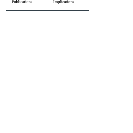
Publications
Implications
Perspectives
juridiques sans
frontières.
Inscrivez-vous à notre infolettre.