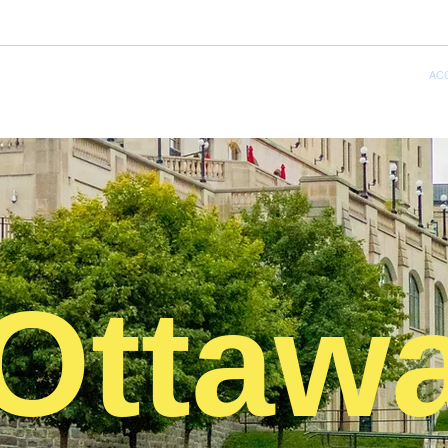
AC
Ottaw