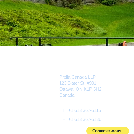
Prelia Canada LLP
123 Slater St. #901,
Ottawa, ON K1P 5H2,
Canada
T
+1 613 367-5115
F
+1 613 367-5136
Contactez-nous